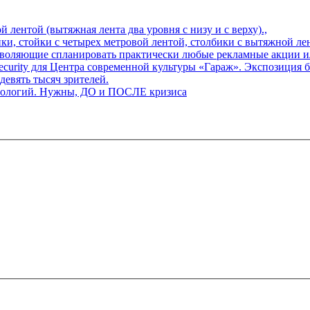
й лентой (вытяжная лента два уровня с низу и с верху).,
, стойки с четырех метровой лентой, столбики с вытяжной лентой
воляющие спланировать практически любые рекламные акции и
urity для Центра современной культуры «Гараж». Экспозиция бь
евять тысяч зрителей.
хнологий. Нужны, ДО и ПОСЛЕ кризиса