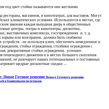
а ресторана, магазинов, в кинотеатрах, для выставок. Могут
йских климатических условиях. Используются в местах, где
йским законам каждая выходная дверь в общественных
озные центры, театры и кинотеатры, дискотеки,
рах, выставочных комплексах, госучреждениях и. т. д.
к взрыва или возгорания, должна быть снабжена
устройств - не используя ключ, обеспечить немедленное и
ограждения, стойка ограждения, столбики ограждения с
ная, декоративные стойки ограждения, успешно
ля пешеходного движения и в местах большого скопления
ешений, не разочарует наших потенциальных и постоянных
атривает щедрые дисконтные скидки ...
Нового Готового решения,
ой и б
аннерными полотнами.