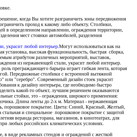
овке.
решение, когда Вы хотите разграничить зоны передвижения
ограничить проход к какому либо объекту. Столбики,
ей в определенном направлении, ограждения территории,
азделения мест стоянки автомобилей, разделения
Могут использоваться как на
рая установка, высокая функциональность, быстрая сборка,
лемым атрибутом различных мероприятий, выставок,
аждения из нержавеющей стали, украсит любой интерьер.
 роль преграждающего барьера играет гибкая лента, которая
ругой. Передвижные столбики с встроенной вытяжной
о" или "серебро". Современный дизайн стоек украсит
бования к дизайну интерьера, где необходимо быстро
ыделить какой-то объект, лучшим решением оказываются
льные стойки, это - ограждения, широкого применения:
азчика. Длина ленты до 2-х м. Материал - нержавеющая
аль, порошковое покрытие. Цвета: Синий, Красный, Желтый,
а стальная и специальное порошковое покрытие с защитой
летняя веранда ресторана, магазинов, в кинотеатрах, для
я при любых российских климатических условиях.
, в виде рекламных стендов и ограждений с жесткой