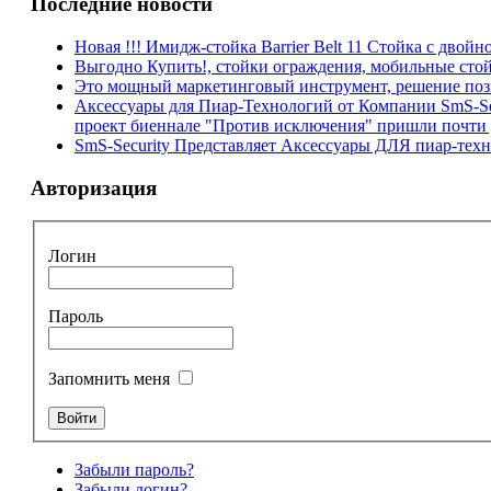
Последние новости
Новая !!! Имидж-стойка Barrier Belt 11 Стойка с двойно
Выгодно Купить!, стойки ограждения, мобильные стойки
Это мощный маркетинговый инструмент, решение поз
Аксессуары для Пиар-Технологий от Компании SmS-Sec
проект биеннале "Против исключения" пришли почти д
SmS-Security Представляет Аксессуары ДЛЯ пиар-те
Авторизация
Логин
Пароль
Запомнить меня
Забыли пароль?
Забыли логин?