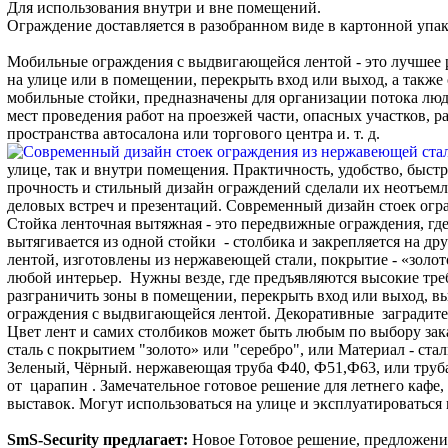
Для использования внутри и вне помещений.
Ограждение доставляется в разобранном виде в картонной упак
Мобильные ограждения с выдвигающейся лентой - это лучшее 
на улице или в помещении, перекрыть вход или выход, а также 
мобильные стойки, предназначены для организации потока люд
мест проведения работ на проезжей части, опасных участков, р
пространства автосалона или торгового центра и. т. д.
улице, так и внутри помещения. Практичность, удобство, быст
прочность и стильный дизайн ограждений сделали их неотъем
деловых встреч и презентаций. Современный дизайн стоек огр
Стойка ленточная вытяжная - это передвижные ограждения, где
вытягивается из одной стойки - столбика и закрепляется на д
лентой, изготовлены из нержавеющей стали, покрытие - «золот
любой интерьер. Нужны везде, где предъявляются высокие тре
разграничить зоны в помещении, перекрыть вход или выход, в
ограждения с выдвигающейся лентой. Декоративные заградите
Цвет лент и самих столбиков может быть любым по выбору зак
сталь с покрытием "золото» или "серебро", или Материал - ст
Зеленый, Чёрный. нержавеющая труба Ф40, Ф51,Ф63, или труб
от царапин . Замечательное готовое решение для летнего кафе, 
выставок. Могут использоваться на улице и эксплуатироватьс
SmS-Security предлагает:
Новое Готовое решение, предложение