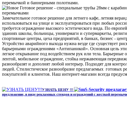
перемычкой и баннерными полотнами.
Замечательное готовое решение для летнего кафе, летняя веранд
использоваться на улице и эксплуатироваться при любых росси
требуется ограждение высокого эстетического вида. По европе
зданиях школы, больницы, универмаги и супермаркеты, религи
спортивные центры, цеха предприятий, в банках, бизнес - цент
Устройство аварийного выхода нужна везде где существует рис
барьерными ограждениями «Антипаникой». Основная цель этих 
легкое открывание под воздействием рук или тела. Барьерные 
лентой, мобильное ограждение, стойка нержавеющая передвиж
разнообразят и дополнят любой интерьер. Подходят для контро
людей. Стилистическое разнообразие предлагаемых готовых р
покупателей и клиентов. Наш интернет-магазин всегда предусм
УЗНАТЬ ЦЕНУ !!!
предложение, в виде рекламных стендов и ограждений с жесткой перемычк