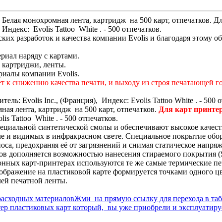
 Белая монохромная лента, картридж на 500 карт, отпечатков. Дл
 ­ Индекс: Evolis Tattoo White . - 500 отпечатков.
ких разработок и качества компании Evolis и благодаря этому 
риал наряду с картами.
 картриджи, ленты.
риалы компании Evolis.
 к снижению качества печати, и выходу из строя печатающей го
ая лента, картридж на 500 карт, отпечатков.
Для карт принтеро
olis Tattoo White . - 500 отпечатков.
циальной синтетической смолы и обеспечивают высокое качеств
сле и видимых в инфракрасном свете. Специальное покрытие обо
са, предохраняя её от загрязнений и снимая статическое напряж
 дополняется возможностью нанесения стираемого покрытия (Sc
нных карт-принтерах используются те же самые термические пе
зображение на пластиковой карте формируется точками одного ц
лей печатной ленты.
Жми на прямую ссылку для перехода в таб
ер пластиковых карт который, вы уже приобрели и эксплуатиру