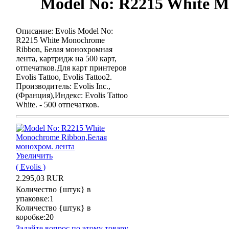
Model No: R2215 White M
Описание: Evolis Model No:
R2215 White Monochrome
Ribbon, Белая монохромная
лента, картридж на 500 карт,
отпечатков.Для карт принтеров
Evolis Tattoo, Evolis Tattoo2.
Производитель: Evolis Inc.,
(Франция),Индекс: Evolis Tattoo
White. - 500 отпечатков.
Увеличить
( Evolis )
2.295,03 RUR
Количество {штук} в
упаковке:1
Количество {штук} в
коробке:20
Задайте вопрос по этому товару