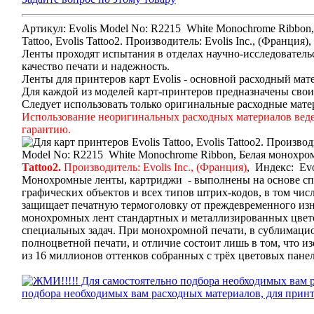
Артикул: Evolis Model No: R2215 White Monochrome Ribbon,
Tattoo, Evolis Tattoo2. Производитель: Evolis Inc., (Франция),
Ленты проходят испытания в отделах научно-исследовательс
качество печати и надежность.
Ленты для принтеров карт Evolis - основной расходный мате
Для каждой из моделей карт-принтеров предназначены свои
Следует использовать только оригинальные расходные мате
Использование неоригинальных расходных материалов ведет
гарантию.
Model No: R2215 White Monochrome Ribbon, Белая монохромн
Tattoo2.
Производитель: Evolis Inc., (Франция)
, ­ Индекс: Ev
Монохромные ленты, картриджи - выполнены на основе спе
графических объектов и всех типов штрих-кодов, в том чи
защищает печатную термоголовку от преждевременного изно
монохромных лент стандартных и металлизированных цветов
специальных задач. При монохромной печати, в сублимацио
полноцветной печати, и отличие состоит лишь в том, что и
из 16 миллионов оттенков собранных с трёх цветовых пане
подбора необходимых вам расходных материалов, для принт