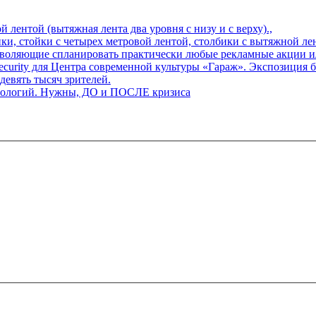
й лентой (вытяжная лента два уровня с низу и с верху).,
, стойки с четырех метровой лентой, столбики с вытяжной лентой
воляющие спланировать практически любые рекламные акции и
urity для Центра современной культуры «Гараж». Экспозиция бь
евять тысяч зрителей.
хнологий. Нужны, ДО и ПОСЛЕ кризиса