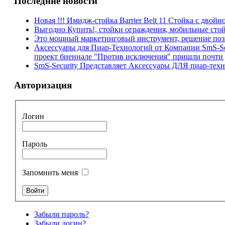
Последние новости
Новая !!! Имидж-стойка Barrier Belt 11 Стойка с двойно
Выгодно Купить!, стойки ограждения, мобильные стойки
Это мощный маркетинговый инструмент, решение поз
Аксессуары для Пиар-Технологий от Компании SmS-Sec
проект биеннале "Против исключения" пришли почти д
SmS-Security Представляет Аксессуары ДЛЯ пиар-те
Авторизация
Логин
Пароль
Запомнить меня
Забыли пароль?
Забыли логин?